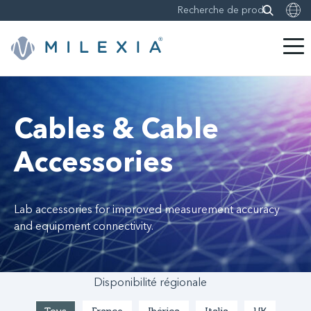
Sauter
le
contenu
Cables & Cable
Accessories
Lab accessories for improved measurement accuracy
and equipment connectivity.
Disponibilité régionale