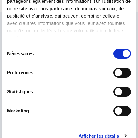
partageons également des informations sur l'utilisation de
Platinum à faible ROS dédiée à l’instrumentation.
notre site avec nos partenaires de médias sociaux, de
publicité et d'analyse, qui peuvent combiner celles-ci
avec d'autres informations que vous leur avez fournies
Demandez à nos experts
ou qu'ils ont collectées lors de votre utilisation de leurs
services.
Notre équipe d'experts est là pour vous aider.
Envoyez-nous votre demande et nous vous répondrons.
Sélection
Nécessaires
du
consentement
Préférences
Statistiques
Marketing
Afficher les détails