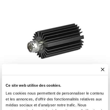
Ce site web utilise des cookies.
Les cookies nous permettent de personnaliser le contenu
Terminaisons coaxiales – Radiall
et les annonces, d'offrir des fonctionnalités relatives aux
médias sociaux et d'analyser notre trafic. Nous
Les terminaisons coaxiales Radiall offrent une excellente fiabilité de
DC à 67 GHz, avec des modèles de 0,5 à 1 000 W et une gamme