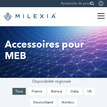
Sauter
le
contenu
Accessoires pour
MEB
Disponibilité régionale
Tous
France
Ibérica
Italia
UK
Deutschland
Nordics