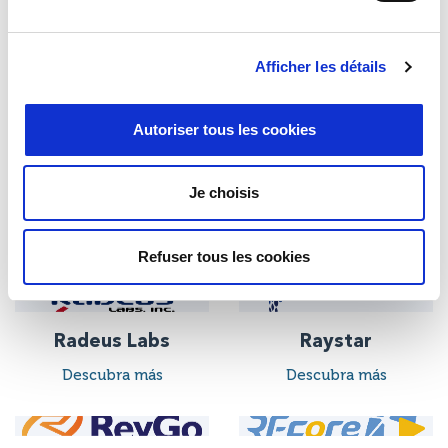
Power Device
Quanergy Systems,
Afficher les détails
Corporation (PDC)
Inc.
Descubra más
Descubra más
Autoriser tous les cookies
Je choisis
Quickset Defense
QuinStar
Technology LLC
Technology
Descubra más
Descubra más
Refuser tous les cookies
Radeus Labs
Raystar
Descubra más
Descubra más