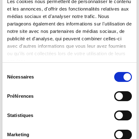
Les cookies nous permettent de personnaliser le contenu
et les annonces, d'offrir des fonctionnalités relatives aux
médias sociaux et d'analyser notre trafic. Nous
partageons également des informations sur l'utilisation de
Orbit
Orbital Research
notre site avec nos partenaires de médias sociaux, de
Communication
Descubra más
publicité et d'analyse, qui peuvent combiner celles-ci
Systems
avec d'autres informations que vous leur avez fournies
Descubra más
ou qu'ils ont collectées lors de votre utilisation de leurs
services.
Sélection
Nécessaires
PALS
Phihong
du
consentement
Descubra más
Descubra más
Préférences
Statistiques
Piconics
Pixus
Descubra más
Descubra más
Marketing