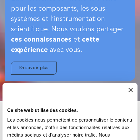
pour les composants, les sous-
systèmes et l’instrumentation
scientifique. Nous voulons partager
ces connaissances
et
cette
expérience
avec vous.
En savoir plus
Ce site web utilise des cookies.
Notre mission
Les cookies nous permettent de personnaliser le contenu
et les annonces, d'offrir des fonctionnalités relatives aux
Plus qu’un produit, nous offrons une solution
médias sociaux et d'analyser notre trafic. Nous