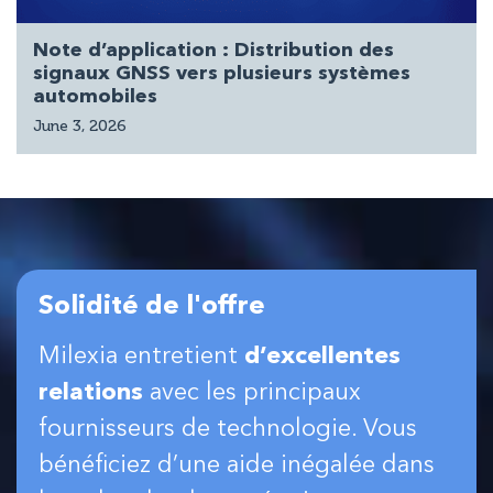
Note d’application : Distribution des
signaux GNSS vers plusieurs systèmes
automobiles
June 3, 2026
Solidité de l'offre
Milexia entretient
d’excellentes
relations
avec les principaux
fournisseurs de technologie. Vous
bénéficiez d’une aide inégalée dans