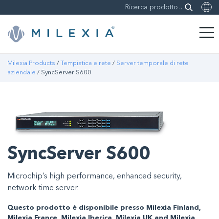
Skip
Milexia Products
/
Tempistica e rete
/
Server temporale di rete
to
aziendale
/ SyncServer S600
content
SyncServer S600
Microchip’s high performance, enhanced security,
network time server.
Questo prodotto è disponibile presso Milexia Finland,
Milexia France, Milexia Iberica, Milexia UK and Milexia