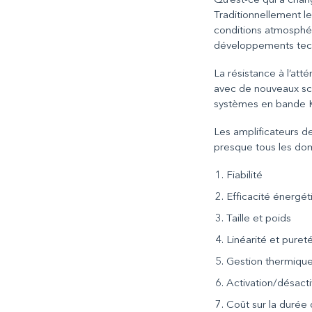
Qu’est-ce qui a chan
Traditionnellement le 
conditions atmosphér
développements techn
La résistance à l’att
avec de nouveaux sch
systèmes en bande K
Les amplificateurs d
presque tous les do
Fiabilité
Efficacité énergét
Taille et poids
Linéarité et puret
Gestion thermiqu
Activation/désacti
Coût sur la durée 