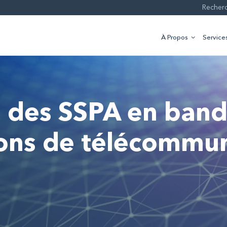
À Propos
Services
 des SSPA en band
tions de télécommu