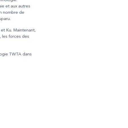
hnologie.
uie et aux autres
ain nombre de
sparu.
C et Ku. Maintenant,
 les forces des
ologie TWTA dans