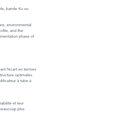
ple, bande Ku ou
ure, environmental
ofile, and the
lementation phase of
ant l’écart en termes
structure optimales.
lificateur à tube à
bilité et leur
 beaucoup plus