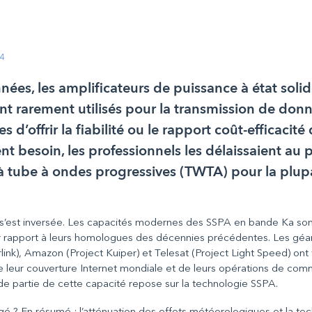
24
ées, les amplificateurs de puissance à état soli
t rarement utilisés pour la transmission de don
s d’offrir la fiabilité ou le rapport coût-efficacité
nt besoin, les professionnels les délaissaient au p
 à tube à ondes progressives (TWTA) pour la plup
n s’est inversée. Les capacités modernes des SSPA en bande Ka so
 rapport à leurs homologues des décennies précédentes. Les géa
nk), Amazon (Project Kuiper) et Telesat (Project Light Speed) ont 
 de leur couverture Internet mondiale et de leurs opérations de com
nde partie de cette capacité repose sur la technologie SSPA.