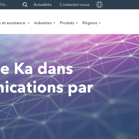
Actualités
Contactez-nous
 et assistance
Industries
Produits
Régions
e Ka dans
nications par