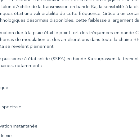
gé ? En résumé : l’atténuation des effets météorologiques et la tec
talon d’Achille de la transmission en bande Ka, la sensibilité à la pl
iques était une vulnérabilité de cette fréquence. Grâce à un cert
ologiques désormais disponibles, cette faiblesse a largement di
énuation due à la pluie était le point fort des fréquences en bande 
émas de modulation et des améliorations dans toute la chaîne RF,
a se révèlent pleinement.
e puissance à état solide (SSPA) en bande Ka surpassent la techn
maines, notamment :
ique
é spectrale
e
vation instantanée
de vie