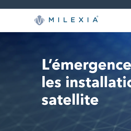
Sauter
le
contenu
L’émergence
les installa
satellite