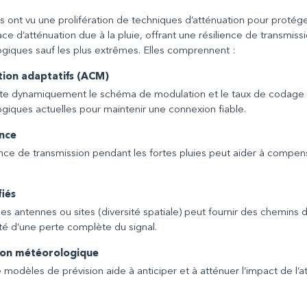
ont vu une prolifération de techniques d’atténuation pour protéger 
 d’atténuation due à la pluie, offrant une résilience de transmiss
giques sauf les plus extrêmes. Elles comprennent :
ion adaptatifs (ACM)
ste dynamiquement le schéma de modulation et le taux de codage 
giques actuelles pour maintenir une connexion fiable.
ance
ce de transmission pendant les fortes pluies peut aider à compens
fiés
ples antennes ou sites (diversité spatiale) peut fournir des chemins de
ité d’une perte complète du signal.
ion météorologique
odèles de prévision aide à anticiper et à atténuer l’impact de l’a