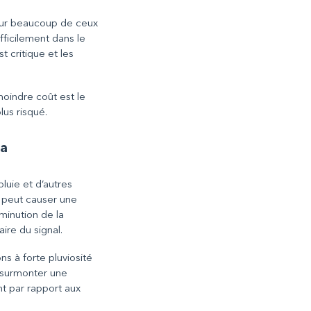
our beaucoup de ceux
ifficilement dans le
 critique et les
moindre coût est le
lus risqué.
Ka
luie et d’autres
 peut causer une
iminution de la
re du signal.
s à forte pluviosité
e surmonter une
nt par rapport aux