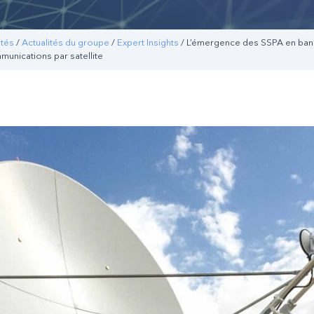
ités
/
Actualités du groupe
/
Expert Insights
/ L’émergence des SSPA en ban
mmunications par satellite