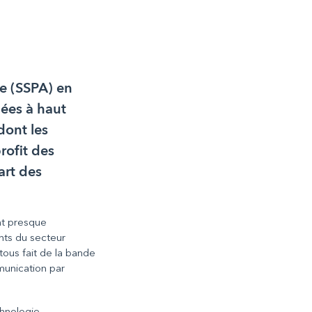
de (SSPA) en
nées à haut
 dont les
rofit des
art des
nt presque
nts du secteur
tous fait de la bande
munication par