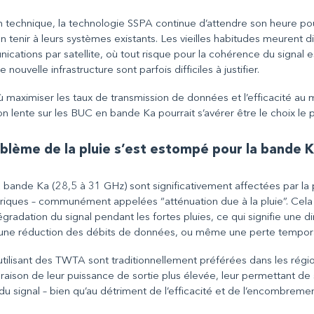
n technique, la technologie SSPA continue d’attendre son heure p
en tenir à leurs systèmes existants. Les vieilles habitudes meurent d
tions par satellite, où tout risque pour la cohérence du signal est
 nouvelle infrastructure sont parfois difficiles à justifier.
ù maximiser les taux de transmission de données et l’efficacité au 
n lente sur les BUC en bande Ka pourrait s’avérer être le choix le p
oblème de la pluie s’est estompé pour la bande 
 bande Ka (28,5 à 31 GHz) sont significativement affectées par la p
riques – communément appelées “atténuation due à la pluie”. Cela
gradation du signal pendant les fortes pluies, ce qui signifie une d
 une réduction des débits de données, ou même une perte temporai
tilisant des TWTA sont traditionnellement préférées dans les région
n raison de leur puissance de sortie plus élevée, leur permettant d
du signal – bien qu’au détriment de l’efficacité et de l’encombreme