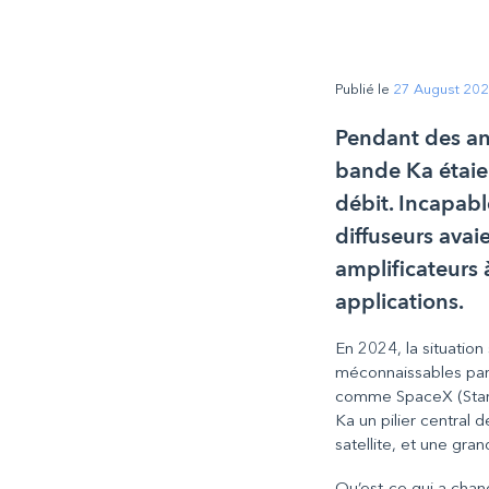
Publié le
27 August 20
Pendant des ann
bande Ka étaien
débit. Incapable
diffuseurs avaie
amplificateurs
applications.
En 2024, la situatio
méconnaissables par
comme SpaceX (Starli
Ka un pilier central
satellite, et une gra