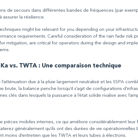
liens de secours dans différentes bandes de fréquences (par exem
 assurer la résilience.
 techniques might be relevant for you depending on your infrastruct
rmance requirements. Careful consideration of the rain fade risk pr
or mitigation, are critical for operators during the design and imp
tems.
 Ka vs. TWTA : Une comparaison technique
l’atténuation due à la pluie largement neutralisé et les SSPA combl
e brute, la balance penche lorsqu’il s’agit de configurations d’infra
s clés dans lesquels la puissance à l’état solide rivalise avec l’amp
 pièces mobiles internes, ce qui améliore considérablement leur fia
taterez généralement qu’ils ont des durées de vie opérationnelles
nt moins d’entretien que les TWTA et leurs tubes à électrons.