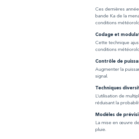
Ces dernières années 
bande Ka de la menace
conditions météorolo
Codage et modulat
Cette technique aju
conditions météorolo
Contrôle de puiss
Augmenter la puissan
signal.
Techniques diversi
L’utilisation de multi
réduisant la probabil
Modèles de prévis
La mise en œuvre de m
pluie.